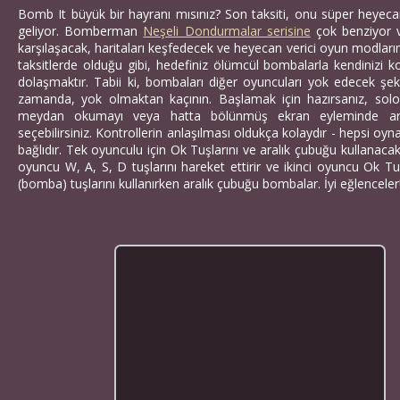
Bomb It büyük bir hayranı mısınız? Son taksiti, onu süper heyecan 
geliyor. Bomberman
Neşeli Dondurmalar serisine
çok benziyor v
karşılaşacak, haritaları keşfedecek ve heyecan verici oyun modları
taksitlerde olduğu gibi, hedefiniz ölümcül bombalarla kendinizi k
dolaşmaktır. Tabii ki, bombaları diğer oyuncuları yok edecek şekil
zamanda, yok olmaktan kaçının. Başlamak için hazırsanız, sol
meydan okumayı veya hatta bölünmüş ekran eyleminde arka
seçebilirsiniz. Kontrollerin anlaşılması oldukça kolaydır - hepsi 
bağlıdır. Tek oyunculu için Ok Tuşlarını ve aralık çubuğu kullanacaks
oyuncu W, A, S, D tuşlarını hareket ettirir ve ikinci oyuncu Ok Tuş
(bomba) tuşlarını kullanırken aralık çubuğu bombalar. İyi eğlenceler