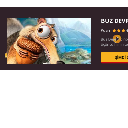
BUZ DEV
Puan
çin
Buz Devri - dino
üçüncü filmin t
ŞIMDI