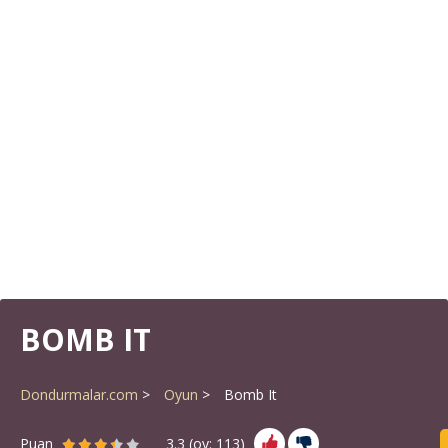
BOMB IT
Dondurmalar.com
Oyun
Bomb It
Puan
3.3
(oy:
113
)